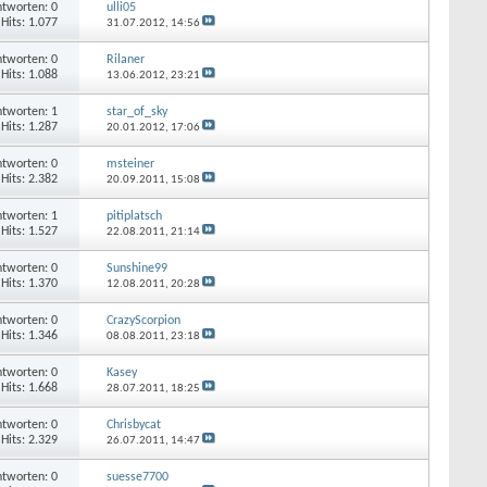
tworten: 0
ulli05
Hits: 1.077
31.07.2012,
14:56
tworten: 0
Rilaner
Hits: 1.088
13.06.2012,
23:21
tworten: 1
star_of_sky
Hits: 1.287
20.01.2012,
17:06
tworten: 0
msteiner
Hits: 2.382
20.09.2011,
15:08
tworten: 1
pitiplatsch
Hits: 1.527
22.08.2011,
21:14
tworten: 0
Sunshine99
Hits: 1.370
12.08.2011,
20:28
tworten: 0
CrazyScorpion
Hits: 1.346
08.08.2011,
23:18
tworten: 0
Kasey
Hits: 1.668
28.07.2011,
18:25
tworten: 0
Chrisbycat
Hits: 2.329
26.07.2011,
14:47
tworten: 0
suesse7700