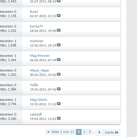
Hits: 1.443
25.07.2011,
08:33
tworten: 0
Banci
Hits: 1.176
02.07.2011,
21:12
tworten: 0
karina79
Hits: 1.252
28.06.2011,
19:40
tworten: 1
msteiner
Hits: 1.638
12.06.2011,
10:29
tworten: 1
Mag.Priesner
Hits: 1.344
06.06.2011,
07:49
tworten: 0
Mausi_Hyper
Hits: 1.323
30.05.2011,
15:02
tworten: 0
Yvi86
Hits: 1.384
19.05.2011,
07:42
tworten: 1
Mag.Oistric
Hits: 2.794
12.05.2011,
11:12
tworten: 0
sabsteff
Hits: 3.240
19.04.2011,
12:01
Seite 1 von 11
1
2
3
...
Letzte