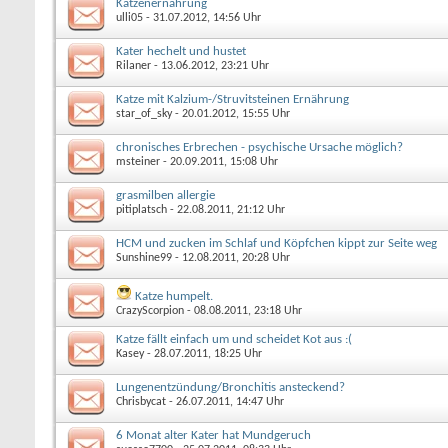
Katzenernährung
ulli05
- 31.07.2012, 14:56 Uhr
Kater hechelt und hustet
Rilaner
- 13.06.2012, 23:21 Uhr
Katze mit Kalzium-/Struvitsteinen Ernährung
star_of_sky
- 20.01.2012, 15:55 Uhr
chronisches Erbrechen - psychische Ursache möglich?
msteiner
- 20.09.2011, 15:08 Uhr
grasmilben allergie
pitiplatsch
- 22.08.2011, 21:12 Uhr
HCM und zucken im Schlaf und Köpfchen kippt zur Seite weg
Sunshine99
- 12.08.2011, 20:28 Uhr
Katze humpelt.
CrazyScorpion
- 08.08.2011, 23:18 Uhr
Katze fällt einfach um und scheidet Kot aus :(
Kasey
- 28.07.2011, 18:25 Uhr
Lungenentzündung/Bronchitis ansteckend?
Chrisbycat
- 26.07.2011, 14:47 Uhr
6 Monat alter Kater hat Mundgeruch