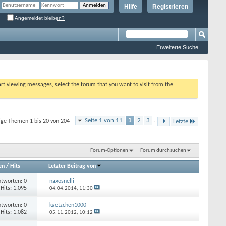
Hilfe
Registrieren
Angemeldet bleiben?
Erweiterte Suche
tart viewing messages, select the forum that you want to visit from the
Seite 1 von 11
1
2
3
...
ige Themen 1 bis 20 von 204
Letzte
Forum-Optionen
Forum durchsuchen
en
/
Hits
Letzter Beitrag von
tworten: 0
naxosnelli
Hits: 1.095
04.04.2014,
11:30
tworten: 0
kaetzchen1000
Hits: 1.082
05.11.2012,
10:12