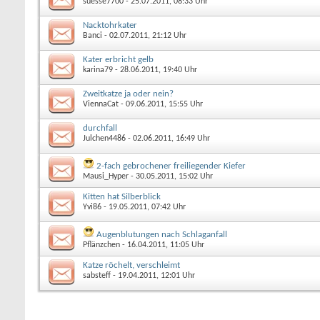
suesse7700
- 25.07.2011, 08:33 Uhr
Nacktohrkater
Banci
- 02.07.2011, 21:12 Uhr
Kater erbricht gelb
karina79
- 28.06.2011, 19:40 Uhr
Zweitkatze ja oder nein?
ViennaCat
- 09.06.2011, 15:55 Uhr
durchfall
Julchen4486
- 02.06.2011, 16:49 Uhr
2-fach gebrochener freiliegender Kiefer
Mausi_Hyper
- 30.05.2011, 15:02 Uhr
Kitten hat Silberblick
Yvi86
- 19.05.2011, 07:42 Uhr
Augenblutungen nach Schlaganfall
Pflänzchen
- 16.04.2011, 11:05 Uhr
Katze röchelt, verschleimt
sabsteff
- 19.04.2011, 12:01 Uhr