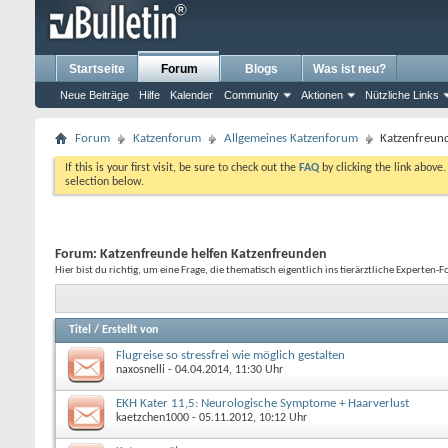
Startseite
Forum
Blogs
Was ist neu?
Neue Beiträge
Hilfe
Kalender
Community
Aktionen
Nützliche Links
Forum
Katzenforum
Allgemeines Katzenforum
Katzenfreun
If this is your first visit, be sure to check out the
FAQ
by clicking the link above
selection below.
Forum:
Katzenfreunde helfen Katzenfreunden
Hier bist du richtig, um eine Frage, die thematisch eigentlich ins tierärztliche Experten
Titel
/
Erstellt von
Flugreise so stressfrei wie möglich gestalten
naxosnelli
- 04.04.2014, 11:30 Uhr
EKH Kater 11,5: Neurologische Symptome + Haarverlust
kaetzchen1000
- 05.11.2012, 10:12 Uhr