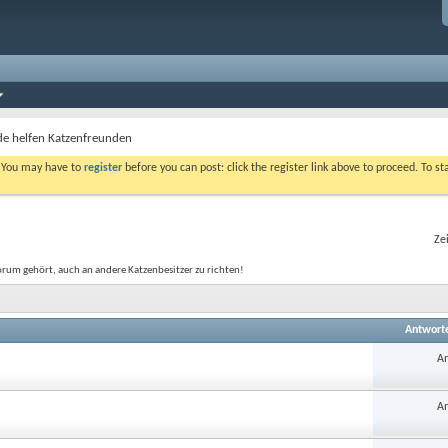
de helfen Katzenfreunden
. You may have to
register
before you can post: click the register link above to proceed. To s
Ze
-Forum gehört, auch an andere Katzenbesitzer zu richten!
Antwort
An
An