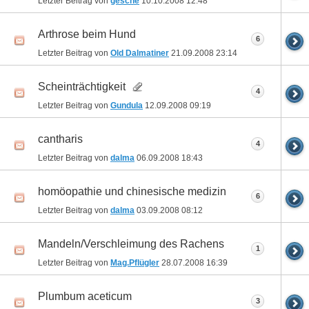
Letzter Beitrag von
gesche
10.10.2008
12:48
Arthrose beim Hund
6
Letzter Beitrag von
Old Dalmatiner
21.09.2008
23:14
Scheinträchtigkeit
4
Letzter Beitrag von
Gundula
12.09.2008
09:19
cantharis
4
Letzter Beitrag von
dalma
06.09.2008
18:43
homöopathie und chinesische medizin
6
Letzter Beitrag von
dalma
03.09.2008
08:12
Mandeln/Verschleimung des Rachens
1
Letzter Beitrag von
Mag.Pflügler
28.07.2008
16:39
Plumbum aceticum
3