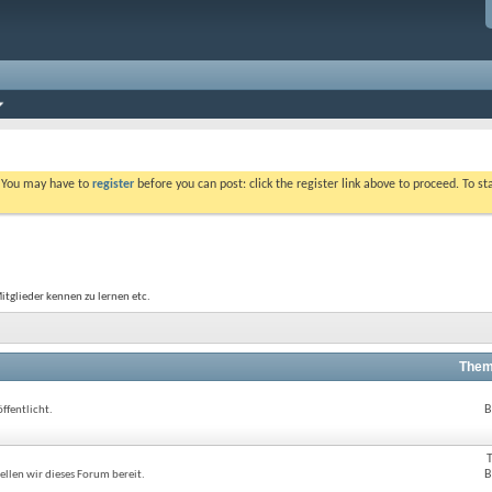
. You may have to
register
before you can post: click the register link above to proceed. To s
itglieder kennen zu lernen etc.
Them
B
ffentlicht.
B
llen wir dieses Forum bereit.