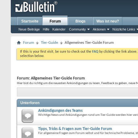
Startseite
Forum
Blogs
Was ist neu?
Neue Beiträge
Hilfe
Kalender
Community
Aktionen
Nützliche Links
Forum
Tier-Guide
Allgemeines Tier-Guide Forum
If this is your first visit, be sure to check out the
FAQ
by clicking the link above
selection below.
Forum:
Allgemeines Tier-Guide Forum
Hier bist du richtig um die neuesten Ankündigungen zu lesen, Feedback zu geben, neue M
Unterforen
Ankündigungen des Teams
Wichtige News und Ankündigungen rund um Tier-Guide werden hier verö
Tipps, Tricks & Fragen zum Tier-Guide Forum
Für allgemeine Fragen zum Forum selbst und für technische Probleme, ste