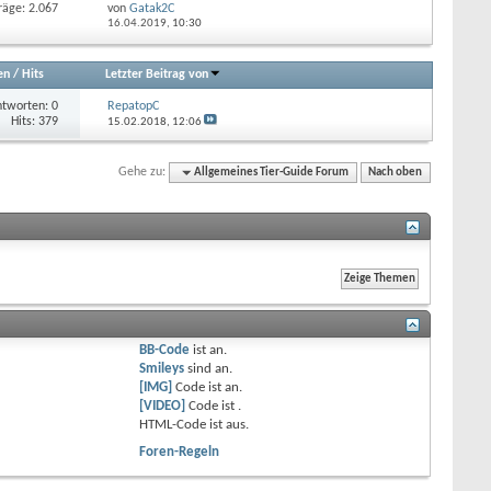
räge: 2.067
von
Gatak2C
16.04.2019,
10:30
en
/
Hits
Letzter Beitrag von
tworten: 0
RepatopC
Hits: 379
15.02.2018,
12:06
Gehe zu:
Allgemeines Tier-Guide Forum
Nach oben
BB-Code
ist
an
.
Smileys
sind
an
.
[IMG]
Code ist
an
.
[VIDEO]
Code ist
.
HTML-Code ist
aus
.
Foren-Regeln