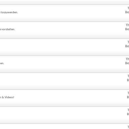
Be
e loszuwerden.
T
Be
 vorstellen.
Be
T
Be
hen.
B
B
er & Videos!
B