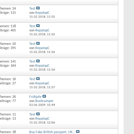
Themen: 24
Test
iträge: 115
von
RepatopC
15.02.2018,
11:55
hemen: 118
Test
iträge: 405
von
RepatopC
15.02.2018,
11:55
Themen: 20
Test
iträge: 395
von
RepatopC
15.02.2018,
11:56
hemen: 141
Test
iträge: 164
von
RepatopC
15.02.2018,
11:56
Themen: 16
Test
eiträge: 27
von
RepatopC
15.02.2018,
11:57
Themen: 26
Frühjahr
eiträge: 77
von
Bushcamper
03.06.2009,
15:49
Themen: 11
Test
eiträge: 13
von
RepatopC
15.02.2018,
12:06
Themen: 38
Buy Fake British passport, UK...