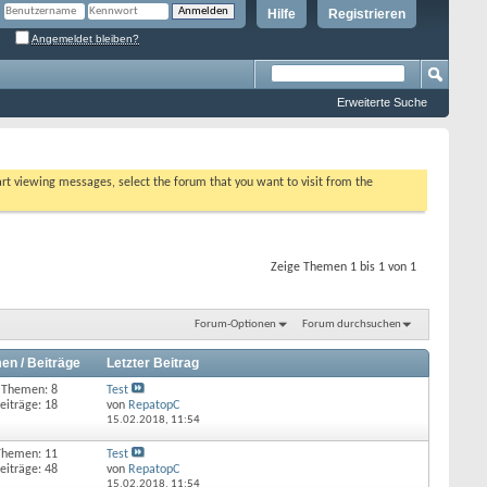
Hilfe
Registrieren
Angemeldet bleiben?
Erweiterte Suche
tart viewing messages, select the forum that you want to visit from the
Zeige Themen 1 bis 1 von 1
Forum-Optionen
Forum durchsuchen
en / Beiträge
Letzter Beitrag
Themen: 8
Test
eiträge: 18
von
RepatopC
15.02.2018,
11:54
Themen: 11
Test
eiträge: 48
von
RepatopC
15.02.2018,
11:54