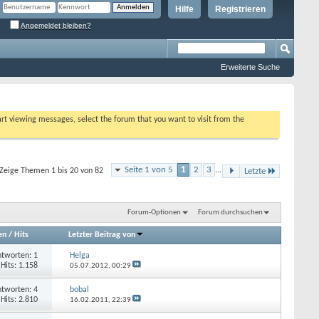
Hilfe
Registrieren
Angemeldet bleiben?
Erweiterte Suche
tart viewing messages, select the forum that you want to visit from the
Seite 1 von 5
1
2
3
...
Zeige Themen 1 bis 20 von 82
Letzte
Forum-Optionen
Forum durchsuchen
en
/
Hits
Letzter Beitrag von
tworten: 1
Helga
Hits: 1.158
05.07.2012,
00:29
tworten: 4
bobal
Hits: 2.810
16.02.2011,
22:39