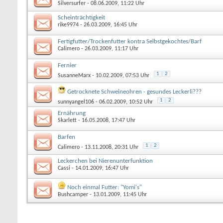
Silversurfer
- 08.06.2009, 11:22 Uhr
Scheinträchtigkeit
rike9974
- 26.03.2009, 16:45 Uhr
Fertigfutter/Trockenfutter kontra Selbstgekochtes/Barf
Calimero
- 26.03.2009, 11:17 Uhr
Fernier
1
2
SusanneMarx
- 10.02.2009, 07:53 Uhr
Getrocknete Schweineohren - gesundes Leckerli???
1
2
sunnyangel106
- 06.02.2009, 10:52 Uhr
Ernährung
Skarlett
- 16.05.2008, 17:47 Uhr
Barfen
1
2
Calimero
- 13.11.2008, 20:31 Uhr
Leckerchen bei Nierenunterfunktion
Cassi
- 14.01.2009, 16:47 Uhr
Noch einmal Futter: "Yomi's"
Bushcamper
- 13.01.2009, 11:45 Uhr