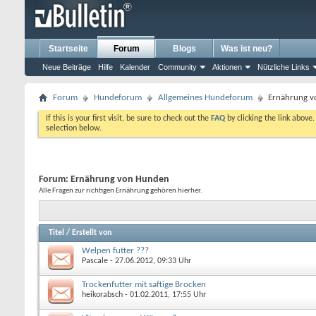
Startseite
Forum
Blogs
Was ist neu?
Neue Beiträge
Hilfe
Kalender
Community
Aktionen
Nützliche Links
Forum
Hundeforum
Allgemeines Hundeforum
Ernährung 
If this is your first visit, be sure to check out the
FAQ
by clicking the link above
selection below.
Forum:
Ernährung von Hunden
Alle Fragen zur richtigen Ernährung gehören hierher.
Titel
/
Erstellt von
Welpen futter ???
Pascale
- 27.06.2012, 09:33 Uhr
Trockenfutter mit saftige Brocken
heikorabsch
- 01.02.2011, 17:55 Uhr