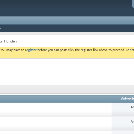
von Hunden
. You may have to
register
before you can post: click the register link above to proceed. To s
Antwort
An
An