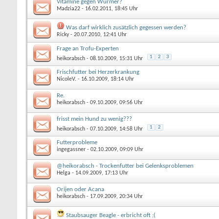
Vitamine gegen Würmer?
Madzia22
- 16.02.2011, 18:45 Uhr
Was darf wirklich zusätzlich gegessen werden?
Ricky
- 20.07.2010, 12:41 Uhr
Frage an Trofu-Experten
1
2
3
heikorabsch
- 08.10.2009, 15:31 Uhr
Frischfutter bei Herzerkrankung
NicoleV.
- 16.10.2009, 18:14 Uhr
Re.
heikorabsch
- 09.10.2009, 09:56 Uhr
frisst mein Hund zu wenig???
1
2
heikorabsch
- 07.10.2009, 14:58 Uhr
Futterprobleme
ingegassner
- 02.10.2009, 09:09 Uhr
@heikorabsch - Trockenfutter bei Gelenksproblemen
Helga
- 14.09.2009, 17:13 Uhr
Orijen oder Acana
heikorabsch
- 17.09.2009, 20:34 Uhr
Staubsauger Beagle - erbricht oft ;(