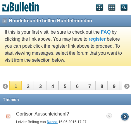
Hundefreunde helfen Hundefreunden
If this is your first visit, be sure to check out the
FAQ
by
clicking the link above. You may have to
register
before
you can post: click the register link above to proceed. To
start viewing messages, select the forum that you want to
visit from the selection below.
1
2
3
4
5
6
7
8
9
10
11
12
13
14
15
16
17
Themen
Cortison Ausschleichen!?
0
Letzter Beitrag von
Nanna
16.06.2015
17:27