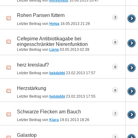
Letzter Beitrag von
Rennmaus
10.06.2013
20:47
Rohen Pansen füttern
3
Letzter Beitrag von
Helga
16.05.2013
21:28
Cefepime Antibiotikagabe bei
0
eingesschränkter Nierenfunktion
Letzter Beitrag von
Liana
03.05.2013
02:39
herz kreislauf?
0
Letzter Beitrag von
balulabbi
23.02.2013
17:57
Herzstärkung
0
Letzter Beitrag von
balulabbi
23.02.2013
17:55
Schwarze Flecken am Bauch
7
Letzter Beitrag von
Kiara
19.01.2013
18:26
Galastop
1