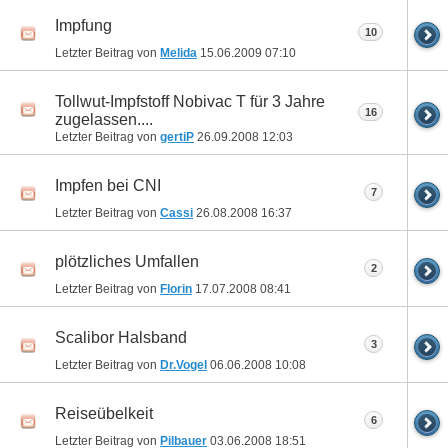
Impfung
10
Letzter Beitrag von
Melida
15.06.2009
07:10
Tollwut-Impfstoff Nobivac T für 3 Jahre
16
zugelassen....
Letzter Beitrag von
gertiP
26.09.2008
12:03
Impfen bei CNI
7
Letzter Beitrag von
Cassi
26.08.2008
16:37
plötzliches Umfallen
2
Letzter Beitrag von
Florin
17.07.2008
08:41
Scalibor Halsband
3
Letzter Beitrag von
Dr.Vogel
06.06.2008
10:08
Reiseübelkeit
6
Letzter Beitrag von
Pilbauer
03.06.2008
18:51