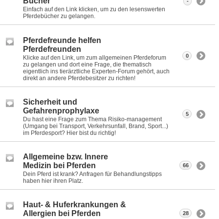
Bücher
-
Einfach auf den Link klicken, um zu den lesenswerten
Pferdebücher zu gelangen.
Pferdefreunde helfen
Pferdefreunden
0
Klicke auf den Link, um zum allgemeinen Pferdeforum
zu gelangen und dort eine Frage, die thematisch
eigentlich ins tierärztliche Experten-Forum gehört, auch
direkt an andere Pferdebesitzer zu richten!
Sicherheit und
Gefahrenprophylaxe
5
Du hast eine Frage zum Thema Risiko-management
(Umgang bei Transport, Verkehrsunfall, Brand, Sport...)
im Pferdesport? Hier bist du richtig!
Allgemeine bzw. Innere
Medizin bei Pferden
66
Dein Pferd ist krank? Anfragen für Behandlungstipps
haben hier ihren Platz.
Haut- & Huferkrankungen &
Allergien bei Pferden
28