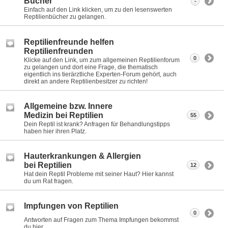
Bücher
-
Einfach auf den Link klicken, um zu den lesenswerten
Reptilienbücher zu gelangen.
Reptilienfreunde helfen
Reptilienfreunden
0
Klicke auf den Link, um zum allgemeinen Reptilienforum
zu gelangen und dort eine Frage, die thematisch
eigentlich ins tierärztliche Experten-Forum gehört, auch
direkt an andere Reptilienbesitzer zu richten!
Allgemeine bzw. Innere
Medizin bei Reptilien
55
Dein Reptil ist krank? Anfragen für Behandlungstipps
haben hier ihren Platz.
Hauterkrankungen & Allergien
bei Reptilien
12
Hat dein Reptil Probleme mit seiner Haut? Hier kannst
du um Rat fragen.
Impfungen von Reptilien
0
Antworten auf Fragen zum Thema Impfungen bekommst
du hier.