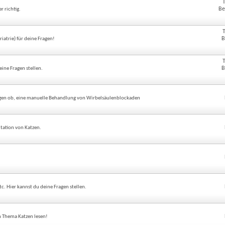
Be
 richtig.
B
riatrie) für deine Fragen!
B
eine Fragen stellen.
agen ob, eine manuelle Behandlung von Wirbelsäulenblockaden
itation von Katzen.
c. Hier kannst du deine Fragen stellen.
m Thema Katzen lesen!