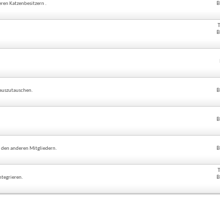
B
eren Katzenbesitzern .
B
B
 auszutauschen.
B
B
i den anderen Mitgliedern.
B
ntegrieren.