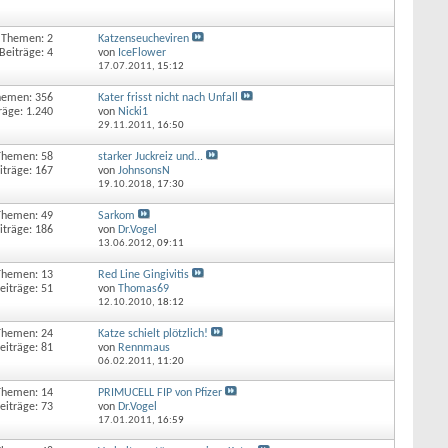
Themen: 2
Katzenseucheviren
Beiträge: 4
von
IceFlower
17.07.2011,
15:12
hemen: 356
Kater frisst nicht nach Unfall
räge: 1.240
von
Nicki1
29.11.2011,
16:50
Themen: 58
starker Juckreiz und...
iträge: 167
von
JohnsonsN
19.10.2018,
17:30
Themen: 49
Sarkom
iträge: 186
von
Dr.Vogel
13.06.2012,
09:11
Themen: 13
Red Line Gingivitis
eiträge: 51
von
Thomas69
12.10.2010,
18:12
Themen: 24
Katze schielt plötzlich!
eiträge: 81
von
Rennmaus
06.02.2011,
11:20
Themen: 14
PRIMUCELL FIP von Pfizer
eiträge: 73
von
Dr.Vogel
17.01.2011,
16:59