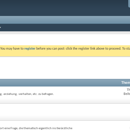
. You may have to
register
before you can post: click the register link above to proceed. To s
Them
T
Beit
, -erziehung, -verhalten, etc. zu befragen.
 eine Frage, die thematisch eigentlich ins tierärztliche