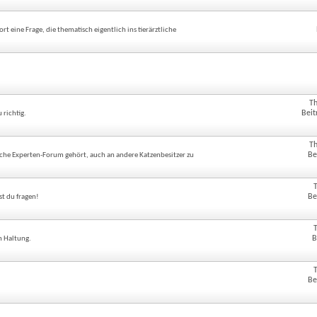
 eine Frage, die thematisch eigentlich ins tierärztliche
!
T
Beit
richtig.
T
Be
ztliche Experten-Forum gehört, auch an andere Katzenbesitzer zu
Be
st du fragen!
B
n Haltung.
Be