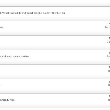
!
erkehrsunfall, Brand, Sport etc.) bei Katzen? Hier bist du
T
Beit
atz.
Be
Be
ats kannst du hier stellen.
B
B
.
B
mmst du hier.