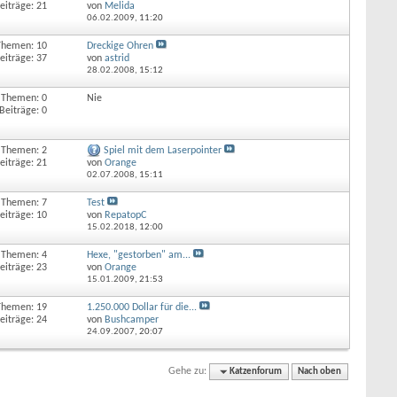
eiträge: 21
von
Melida
06.02.2009,
11:20
Themen: 10
Dreckige Ohren
eiträge: 37
von
astrid
28.02.2008,
15:12
Themen: 0
Nie
Beiträge: 0
Themen: 2
Spiel mit dem Laserpointer
eiträge: 21
von
Orange
02.07.2008,
15:11
Themen: 7
Test
eiträge: 10
von
RepatopC
15.02.2018,
12:00
Themen: 4
Hexe, "gestorben" am...
eiträge: 23
von
Orange
15.01.2009,
21:53
Themen: 19
1.250.000 Dollar für die...
eiträge: 24
von
Bushcamper
24.09.2007,
20:07
Gehe zu:
Katzenforum
Nach oben