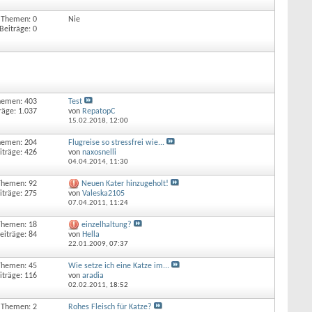
Themen: 0
Nie
Beiträge: 0
hemen: 403
Test
räge: 1.037
von
RepatopC
15.02.2018,
12:00
hemen: 204
Flugreise so stressfrei wie...
iträge: 426
von
naxosnelli
04.04.2014,
11:30
Themen: 92
Neuen Kater hinzugeholt!
iträge: 275
von
Valeska2105
07.04.2011,
11:24
Themen: 18
einzelhaltung?
eiträge: 84
von
Hella
22.01.2009,
07:37
Themen: 45
Wie setze ich eine Katze im...
iträge: 116
von
aradia
02.02.2011,
18:52
Themen: 2
Rohes Fleisch für Katze?