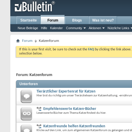
Startseite
Forum
Blogs
Was ist neu?
Neue Beiträge
Hilfe
Kalender
Community
Aktionen
Nützliche Links
Forum
Katzenforum
If this is your first visit, be sure to check out the
FAQ
by clicking the link above
selection below.
Forum:
Katzenforum
Unterforen
Tierärztlicher Expertenrat für Katzen
Hier bist du richtig um unser Tierärzteteam zur Katzenhaltung, -ernährung
Empfehlenswerte Katzen-Bücher
Lesenswerte Bücher zum Thema Katze findest du hier.
Katzenfreunde helfen Katzenfreunden
Klicke auf den Link, um zum allgemeinen Katzenforum zu gelangen und dort