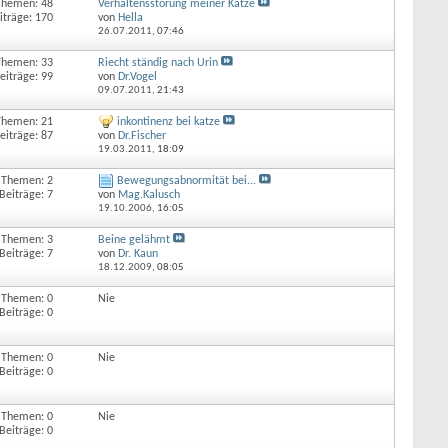
Themen: 48
Verhaltensstörung meiner Katze
iträge: 170
von
Hella
26.07.2011,
07:46
Themen: 33
Riecht ständig nach Urin
eiträge: 99
von
Dr.Vogel
09.07.2011,
21:43
Themen: 21
inkontinenz bei katze
eiträge: 87
von
Dr.Fischer
19.03.2011,
18:09
Themen: 2
Bewegungsabnormität bei...
Beiträge: 7
von
Mag.Kalusch
19.10.2006,
16:05
Themen: 3
Beine gelähmt
Beiträge: 7
von
Dr. Kaun
18.12.2009,
08:05
Themen: 0
Nie
Beiträge: 0
Themen: 0
Nie
Beiträge: 0
Themen: 0
Nie
Beiträge: 0