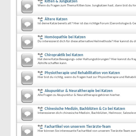
Kitten & Jungkatzen
Wenn du Fragen zum Thema Kitten bzw. Jungkatzen hast, dann bist du hier
Ältere Katzen
Ist deine Katze bereits alt? Hier ist das richtige Forum (Gerontologie & Ge
Homöopathie bei Katzen
Du interessierst dich für diese alternative Heilmethode? Hier kannst du d
Chiropraktik bei Katzen
Hat deine Katze Bewegungs- oder Haltungsstörungen? Hier kannst du fr
Abhilfe schaffen kann.
Physiotherapie und Rehabilitation von Katzen
Hier bist du richtig, wenn du Fragen hast zur Physiotherapie und Rehabil
Akupunktur & Neuraltherapie bei Katzen
Alle Fragen zu Akupunktur & Neuraltherapie gehören hierher.
Chinesische Medizin, Bachblüten & Co bei Katzen
Interessieren dich chinesische Medizin, Bachblüten, Heilmoor, Salzsole et
Fachartikel von unserem Tierärzte-Team
Hier können Sie interessante Fachartikel von unserem Tierärzte-Team zu