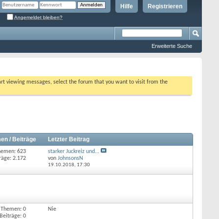
Hilfe
Registrieren
Angemeldet bleiben?
Erweiterte Suche
tart viewing messages, select the forum that you want to visit from the
en / Beiträge
Letzter Beitrag
hemen: 623
starker Juckreiz und...
räge: 2.172
von
JohnsonsN
19.10.2018,
17:30
Themen: 0
Nie
Beiträge: 0