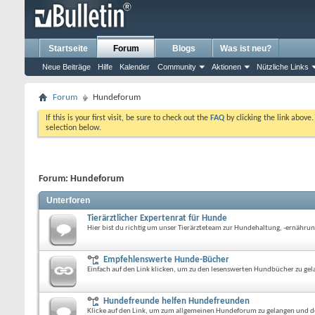
Startseite
Forum
Blogs
Was ist neu?
Neue Beiträge
Hilfe
Kalender
Community
Aktionen
Nützliche Links
Forum
Hundeforum
If this is your first visit, be sure to check out the
FAQ
by clicking the link above
selection below.
Forum:
Hundeforum
Unterforen
Tierärztlicher Expertenrat für Hunde
Hier bist du richtig um unser Tierärzteteam zur Hundehaltung, -ernährung,
Empfehlenswerte Hunde-Bücher
Einfach auf den Link klicken, um zu den lesenswerten Hundbücher zu gel
Hundefreunde helfen Hundefreunden
Klicke auf den Link, um zum allgemeinen Hundeforum zu gelangen und dort