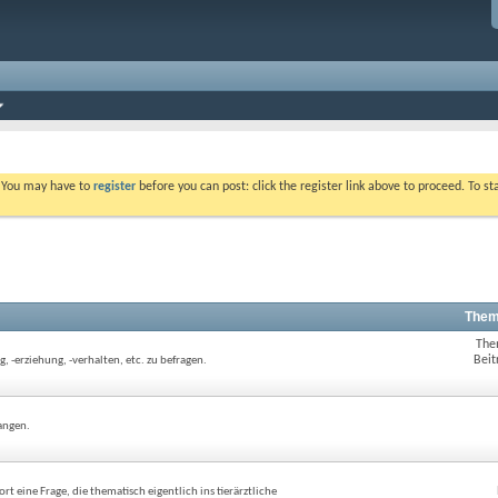
. You may have to
register
before you can post: click the register link above to proceed. To s
Them
The
Beit
 -erziehung, -verhalten, etc. zu befragen.
angen.
 eine Frage, die thematisch eigentlich ins tierärztliche