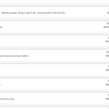
!
B
erkehrsunfall, Brand, Sport etc.) bei Hunden? Hier bist du
T
Beit
tz.
Be
T
Be
ats kannst du hier stellen.
Be
Be
n.
Be
mmst du hier.