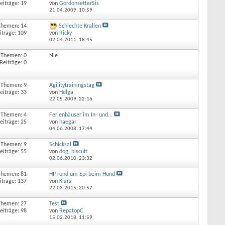
eiträge: 19
von
GordonsetterSis
21.04.2009,
10:59
Themen: 14
Schlechte Krallen
iträge: 109
von
Ricky
02.04.2011,
18:45
Themen: 0
Nie
Beiträge: 0
Themen: 9
Agilitytrainingstag
eiträge: 33
von
Helga
22.05.2009,
22:16
Themen: 4
Ferienhäuser im In- und...
eiträge: 25
von
haegar
04.06.2008,
17:44
Themen: 9
Schicksal
eiträge: 55
von
dog_biscuit
02.06.2010,
23:32
Themen: 81
HP rund um Epi beim Hund
iträge: 137
von
Kiara
22.03.2015,
20:57
Themen: 27
Test
eiträge: 98
von
RepatopC
15.02.2018,
11:59