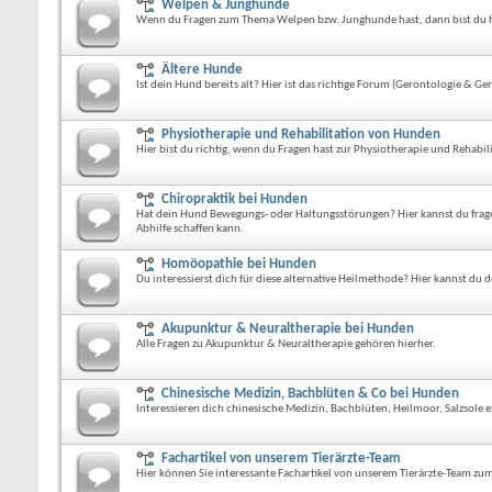
Welpen & Junghunde
Wenn du Fragen zum Thema Welpen bzw. Junghunde hast, dann bist du hi
Ältere Hunde
Ist dein Hund bereits alt? Hier ist das richtige Forum (Gerontologie & Ger
Physiotherapie und Rehabilitation von Hunden
Hier bist du richtig, wenn du Fragen hast zur Physiotherapie und Rehabi
Chiropraktik bei Hunden
Hat dein Hund Bewegungs- oder Haltungsstörungen? Hier kannst du fra
Abhilfe schaffen kann.
Homöopathie bei Hunden
Du interessierst dich für diese alternative Heilmethode? Hier kannst du d
Akupunktur & Neuraltherapie bei Hunden
Alle Fragen zu Akupunktur & Neuraltherapie gehören hierher.
Chinesische Medizin, Bachblüten & Co bei Hunden
Interessieren dich chinesische Medizin, Bachblüten, Heilmoor, Salzsole et
Fachartikel von unserem Tierärzte-Team
Hier können Sie interessante Fachartikel von unserem Tierärzte-Team z