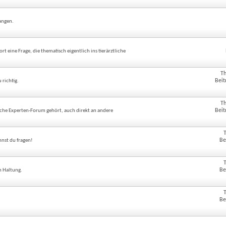
angen.
 eine Frage, die thematisch eigentlich ins tierärztliche
!
T
Beit
richtig.
T
Beit
ztliche Experten-Forum gehört, auch direkt an andere
Be
nnst du fragen!
Be
n Haltung.
Be