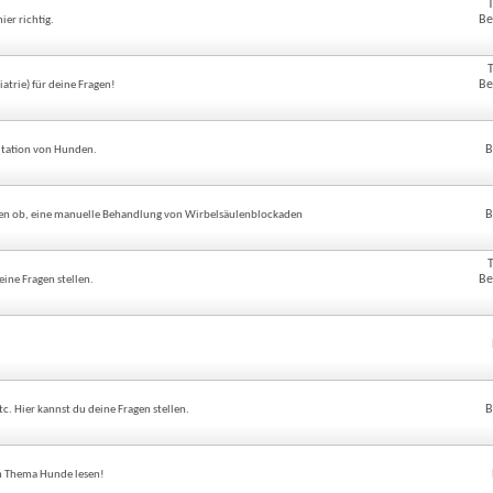
Be
er richtig.
Be
iatrie) für deine Fragen!
B
litation von Hunden.
B
gen ob, eine manuelle Behandlung von Wirbelsäulenblockaden
Be
eine Fragen stellen.
B
c. Hier kannst du deine Fragen stellen.
um Thema Hunde lesen!