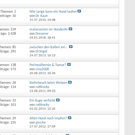
Themen: 2
Wie lange kann ein Hund laufen
eiträge: 10
von
Dr. Kaun
15.07.2010,
14:08
hemen: 539
malassezien im Hundeohr
räge: 2.438
von
Dreamer
04.01.2018,
18:41
Themen: 85
zwischen den Ballen am...
iträge: 291
von
Dr.Vogel
24.07.2013,
16:13
hemen: 138
Perinealhernie & Tumor?
iträge: 573
von
Lina2008
20.08.2013,
10:34
Themen: 26
Kieferbruch beim Welpen
iträge: 114
von
rottirocky
23.08.2011,
09:23
Themen: 31
Ein Auge verfärbt
iträge: 101
von
rottirocky
03.02.2014,
12:35
Themen: 29
Alten Hund noch impfen?
iträge: 235
von
gesche
27.07.2012,
17:09