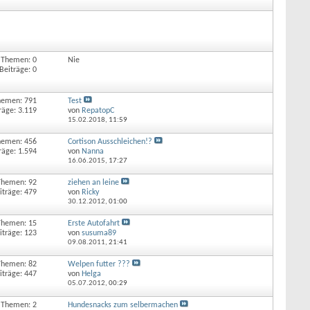
Themen: 0
Nie
Beiträge: 0
hemen: 791
Test
räge: 3.119
von
RepatopC
15.02.2018,
11:59
hemen: 456
Cortison Ausschleichen!?
räge: 1.594
von
Nanna
16.06.2015,
17:27
Themen: 92
ziehen an leine
iträge: 479
von
Ricky
30.12.2012,
01:00
Themen: 15
Erste Autofahrt
iträge: 123
von
susuma89
09.08.2011,
21:41
Themen: 82
Welpen futter ???
iträge: 447
von
Helga
05.07.2012,
00:29
Themen: 2
Hundesnacks zum selbermachen