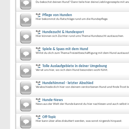
Du bekochst deinen Hund? Dann teile hier deine Lieblingsrezepte mit a
Pflege von Hunden
Hier bekommst du Ratschläge rund um die Hundepflege.
Hundezucht & Hundesport
Hier können sich Züchter rund ums Thema Hundezucht austauschen.
Spiele & Spass mit dem Hund
Willst du dich zum Thema Freizeitbeschäftigung mit dem Hund austausche
Tolle Auslaufgebiete in deiner Umgebung
Verrat uns hier, wo sich dein Hund besonders wohl fühlt.
Hundehimmel - letzter Abschied
Verabschiede dich hier von deinem verstorbenen Hund und finde Trost b
Hunde-News
News aus der Welt der Hunde kannst du hier nachlesen und auch selbst i
Off-Topic
Hier kann über alles diskutiert werden, was sonst nirgends hinpasst.