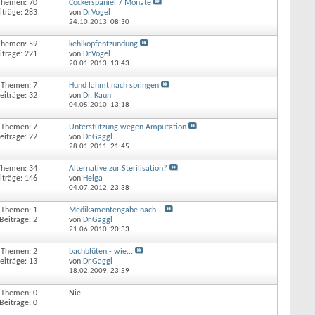
Themen: 70
Cockerspaniel 7 Monate
iträge: 283
von
Dr.Vogel
24.10.2013,
08:30
Themen: 59
kehlkopfentzündung
iträge: 221
von
Dr.Vogel
20.01.2013,
13:43
Themen: 7
Hund lahmt nach springen
eiträge: 32
von
Dr. Kaun
04.05.2010,
13:18
Themen: 7
Unterstützung wegen Amputation
eiträge: 22
von
Dr.Gaggl
28.01.2011,
21:45
Themen: 34
Alternative zur Sterilisation?
iträge: 146
von
Helga
04.07.2012,
23:38
Themen: 1
Medikamentengabe nach...
Beiträge: 2
von
Dr.Gaggl
21.06.2010,
20:33
Themen: 2
bachblüten - wie...
eiträge: 13
von
Dr.Gaggl
18.02.2009,
23:59
Themen: 0
Nie
Beiträge: 0