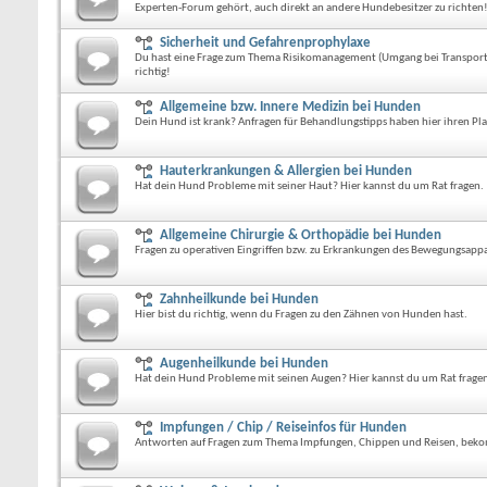
Experten-Forum gehört, auch direkt an andere Hundebesitzer zu richten
Sicherheit und Gefahrenprophylaxe
Du hast eine Frage zum Thema Risikomanagement (Umgang bei Transport, V
richtig!
Allgemeine bzw. Innere Medizin bei Hunden
Dein Hund ist krank? Anfragen für Behandlungstipps haben hier ihren Pla
Hauterkrankungen & Allergien bei Hunden
Hat dein Hund Probleme mit seiner Haut? Hier kannst du um Rat fragen.
Allgemeine Chirurgie & Orthopädie bei Hunden
Fragen zu operativen Eingriffen bzw. zu Erkrankungen des Bewegungsappar
Zahnheilkunde bei Hunden
Hier bist du richtig, wenn du Fragen zu den Zähnen von Hunden hast.
Augenheilkunde bei Hunden
Hat dein Hund Probleme mit seinen Augen? Hier kannst du um Rat frage
Impfungen / Chip / Reiseinfos für Hunden
Antworten auf Fragen zum Thema Impfungen, Chippen und Reisen, beko