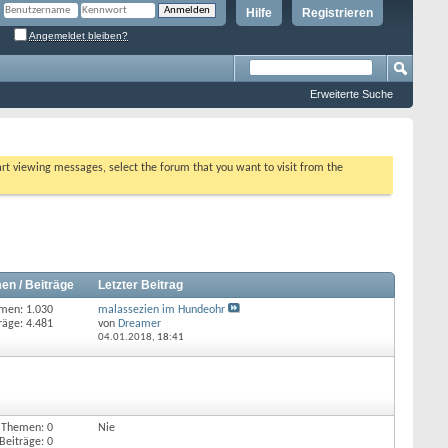
Hilfe
Registrieren
Angemeldet bleiben?
Erweiterte Suche
tart viewing messages, select the forum that you want to visit from the
en / Beiträge
Letzter Beitrag
men: 1.030
malassezien im Hundeohr
räge: 4.481
von
Dreamer
04.01.2018,
18:41
Themen: 0
Nie
Beiträge: 0