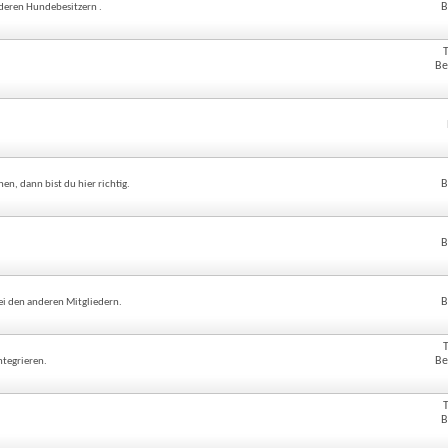
B
nderen Hundebesitzern .
Be
B
n, dann bist du hier richtig.
B
B
ei den anderen Mitgliedern.
Be
ntegrieren.
B