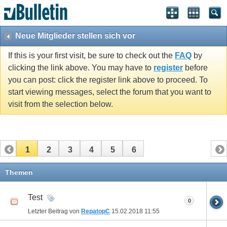
Neue Mitglieder stellen sich vor
If this is your first visit, be sure to check out the
FAQ
by
clicking the link above. You may have to
register
before
you can post: click the register link above to proceed. To
start viewing messages, select the forum that you want to
visit from the selection below.
1
2
3
4
5
6
Themen
Test
0
Letzter Beitrag von
RepatopC
15.02.2018
11:55