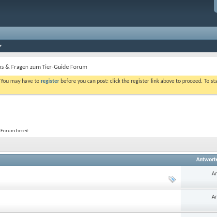
cks & Fragen zum Tier-Guide Forum
. You may have to
register
before you can post: click the register link above to proceed. To s
 Forum bereit.
Antwort
An
An