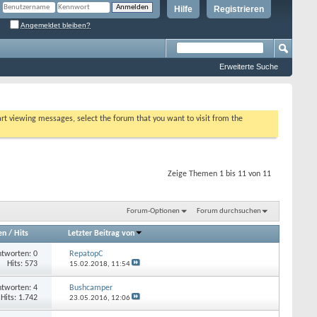
Hilfe
Registrieren
Angemeldet bleiben?
Erweiterte Suche
tart viewing messages, select the forum that you want to visit from the
Zeige Themen 1 bis 11 von 11
Forum-Optionen
Forum durchsuchen
en
/
Hits
Letzter Beitrag von
tworten: 0
RepatopC
Hits: 573
15.02.2018,
11:54
tworten: 4
Bushcamper
Hits: 1.742
23.05.2016,
12:06