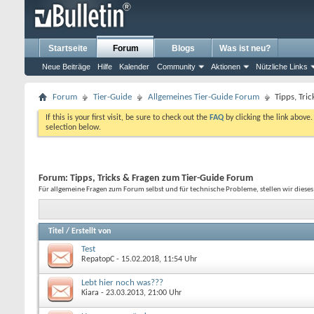
Startseite
Forum
Blogs
Was ist neu?
Neue Beiträge
Hilfe
Kalender
Community
Aktionen
Nützliche Links
Forum
Tier-Guide
Allgemeines Tier-Guide Forum
Tipps, Tri
If this is your first visit, be sure to check out the
FAQ
by clicking the link above
selection below.
Forum:
Tipps, Tricks & Fragen zum Tier-Guide Forum
Für allgemeine Fragen zum Forum selbst und für technische Probleme, stellen wir dieses
Titel
/
Erstellt von
Test
RepatopC
- 15.02.2018, 11:54 Uhr
Lebt hier noch was???
Kiara
- 23.03.2013, 21:00 Uhr