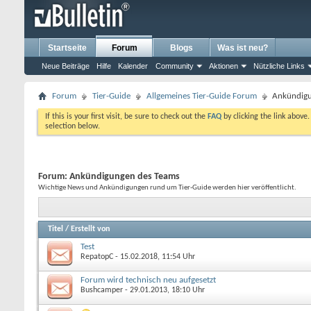
Startseite
Forum
Blogs
Was ist neu?
Neue Beiträge
Hilfe
Kalender
Community
Aktionen
Nützliche Links
Forum
Tier-Guide
Allgemeines Tier-Guide Forum
Ankündigu
If this is your first visit, be sure to check out the
FAQ
by clicking the link above
selection below.
Forum:
Ankündigungen des Teams
Wichtige News und Ankündigungen rund um Tier-Guide werden hier veröffentlicht.
Titel
/
Erstellt von
Test
RepatopC
- 15.02.2018, 11:54 Uhr
Forum wird technisch neu aufgesetzt
Bushcamper
- 29.01.2013, 18:10 Uhr