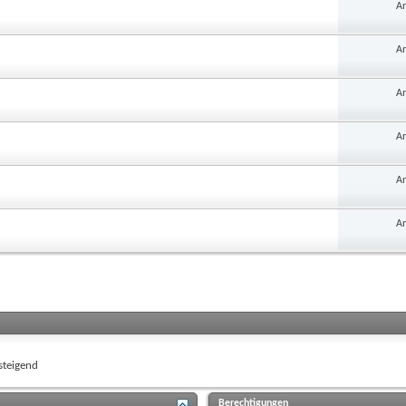
An
An
An
An
An
An
teigend
Berechtigungen