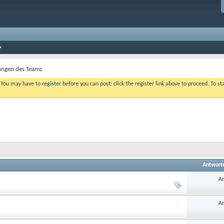
ngen des Teams
. You may have to
register
before you can post: click the register link above to proceed. To s
Antwort
An
An