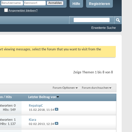
Hilfe
Registrieren
Angemeldet bleiben?
Erweiterte Suche
tart viewing messages, select the forum that you want to visit from the
Zeige Themen 1 bis 8 von 8
Forum-Optionen
Forum durchsuchen
en
/
Hits
Letzter Beitrag von
tworten: 0
RepatopC
Hits: 549
15.02.2018,
11:54
tworten: 1
Kiara
Hits: 1.137
02.02.2013,
12:34