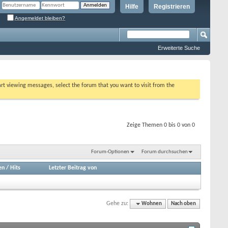
Hilfe
Registrieren
Angemeldet bleiben?
Erweiterte Suche
tart viewing messages, select the forum that you want to visit from the
Zeige Themen 0 bis 0 von 0
Forum-Optionen
Forum durchsuchen
en
/
Hits
Letzter Beitrag von
Gehe zu:
Wohnen
Nach oben