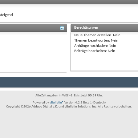
teigend
Berechtigungen
Neue Themen erstellen:
Nein
Themen beantworten:
Nein
Anhänge hochladen:
Nein
Beiträge bearbeiten:
Nein
Alle Zeitangaben in WEZ +1. Es ist jetzt
00:39
Uhr.
Powered by
vBulletin®
Version 4.2.5 Beta 1 (Deutsch)
Copyright ©2026 Adduco Digital e.K. und vBulletin Solutions, Inc. Alle Rechte vorbehalten.