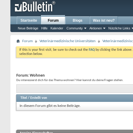
Startseite
Forum
Blogs
Was ist neu?
Neue Beiträge
Hilfe
Kalender
Community
Aktionen
Nützliche Links
Forum
Veterinärmedizinische Universitäten
Veterinärmedizinis
If this is your first visit, be sure to check out the
FAQ
by clicking the link above
selection below.
Forum:
Wohnen
Du interessierst dich für das Thema wohnen? Hier kannst du deine Fragen stellen.
Titel
/
Erstellt von
In diesem Forum gibt es keine Beiträge.