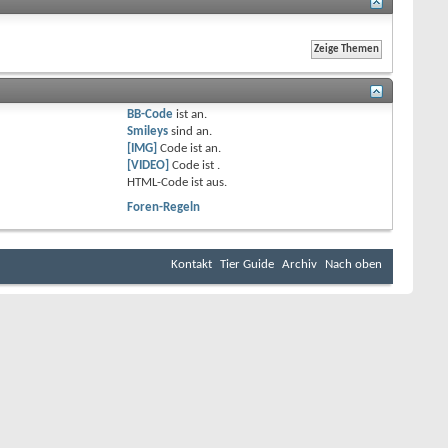
BB-Code
ist
an
.
Smileys
sind
an
.
[IMG]
Code ist
an
.
[VIDEO]
Code ist
.
HTML-Code ist
aus
.
Foren-Regeln
Kontakt
Tier Guide
Archiv
Nach oben