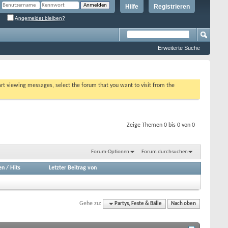
Hilfe
Registrieren
Angemeldet bleiben?
Erweiterte Suche
tart viewing messages, select the forum that you want to visit from the
Zeige Themen 0 bis 0 von 0
Forum-Optionen
Forum durchsuchen
en
/
Hits
Letzter Beitrag von
Gehe zu:
Partys, Feste & Bälle
Nach oben