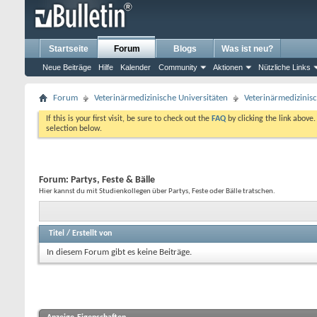
Startseite
Forum
Blogs
Was ist neu?
Neue Beiträge
Hilfe
Kalender
Community
Aktionen
Nützliche Links
Forum
Veterinärmedizinische Universitäten
Veterinärmedizinis
If this is your first visit, be sure to check out the
FAQ
by clicking the link above
selection below.
Forum:
Partys, Feste & Bälle
Hier kannst du mit Studienkollegen über Partys, Feste oder Bälle tratschen.
Titel
/
Erstellt von
In diesem Forum gibt es keine Beiträge.