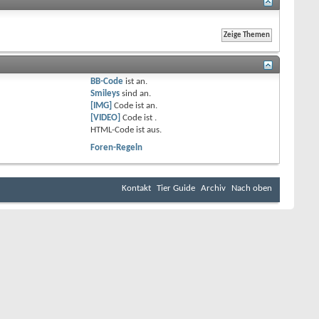
BB-Code
ist
an
.
Smileys
sind
an
.
[IMG]
Code ist
an
.
[VIDEO]
Code ist
.
HTML-Code ist
aus
.
Foren-Regeln
Kontakt
Tier Guide
Archiv
Nach oben