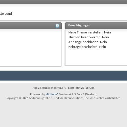
teigend
Berechtigungen
Neue Themen erstellen:
Nein
Themen beantworten:
Nein
Anhänge hochladen:
Nein
Beiträge bearbeiten:
Nein
Alle Zeitangaben in WEZ +1. Es ist jetzt
21:16
Uhr.
Powered by
vBulletin®
Version 4.2.5 Beta 1 (Deutsch)
Copyright ©2026 Adduco Digital e.K. und vBulletin Solutions, Inc. Alle Rechte vorbehalten.