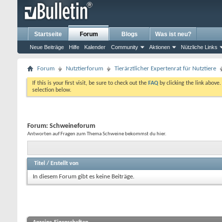
Startseite
Forum
Blogs
Was ist neu?
Neue Beiträge
Hilfe
Kalender
Community
Aktionen
Nützliche Links
Forum
Nutztierforum
Tierärztlicher Expertenrat für Nutztiere
If this is your first visit, be sure to check out the
FAQ
by clicking the link above
selection below.
Forum:
Schweineforum
Antworten auf Fragen zum Thema Schweine bekommst du hier.
Titel
/
Erstellt von
In diesem Forum gibt es keine Beiträge.