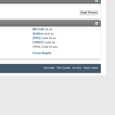
BB-Code
ist
an
.
Smileys
sind
an
.
[IMG]
Code ist
an
.
[VIDEO]
Code ist
.
HTML-Code ist
aus
.
Foren-Regeln
Kontakt
Tier Guide
Archiv
Nach oben