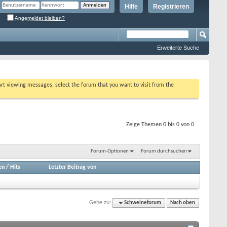
Hilfe
Registrieren
Angemeldet bleiben?
Erweiterte Suche
tart viewing messages, select the forum that you want to visit from the
Zeige Themen 0 bis 0 von 0
Forum-Optionen
Forum durchsuchen
en
/
Hits
Letzter Beitrag von
Gehe zu:
Schweineforum
Nach oben