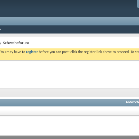
Schweineforum
. You may have to
register
before you can post: click the register link above to proceed. To s
Antwort