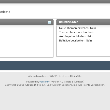
teigend
Berechtigungen
Neue Themen erstellen:
Nein
Themen beantworten:
Nein
Anhänge hochladen:
Nein
Beiträge bearbeiten:
Nein
Alle Zeitangaben in WEZ +1. Es ist jetzt
07:25
Uhr.
Powered by
vBulletin®
Version 4.2.5 Beta 1 (Deutsch)
Copyright ©2026 Adduco Digital e.K. und vBulletin Solutions, Inc. Alle Rechte vorbehalten.