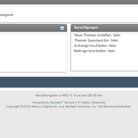
teigend
Berechtigungen
Neue Themen erstellen:
Nein
Themen beantworten:
Nein
Anhänge hochladen:
Nein
Beiträge bearbeiten:
Nein
Alle Zeitangaben in WEZ +1. Es ist jetzt
20:50
Uhr.
Powered by
vBulletin®
Version 4.2.5 Beta 1 (Deutsch)
Copyright ©2026 Adduco Digital e.K. und vBulletin Solutions, Inc. Alle Rechte vorbehalten.