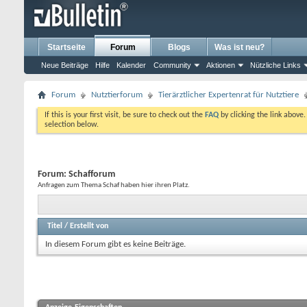
Startseite
Forum
Blogs
Was ist neu?
Neue Beiträge
Hilfe
Kalender
Community
Aktionen
Nützliche Links
Forum
Nutztierforum
Tierärztlicher Expertenrat für Nutztiere
If this is your first visit, be sure to check out the
FAQ
by clicking the link above
selection below.
Forum:
Schafforum
Anfragen zum Thema Schaf haben hier ihren Platz.
Titel
/
Erstellt von
In diesem Forum gibt es keine Beiträge.