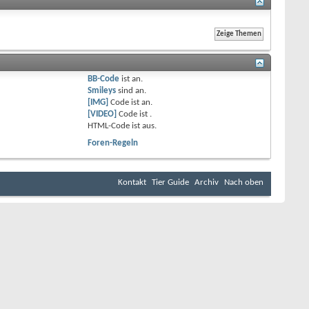
BB-Code
ist
an
.
Smileys
sind
an
.
[IMG]
Code ist
an
.
[VIDEO]
Code ist
.
HTML-Code ist
aus
.
Foren-Regeln
Kontakt
Tier Guide
Archiv
Nach oben