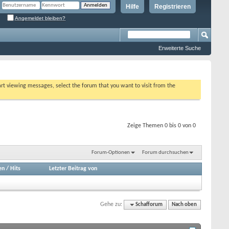
Hilfe
Registrieren
Angemeldet bleiben?
Erweiterte Suche
tart viewing messages, select the forum that you want to visit from the
Zeige Themen 0 bis 0 von 0
Forum-Optionen
Forum durchsuchen
en
/
Hits
Letzter Beitrag von
Gehe zu:
Schafforum
Nach oben