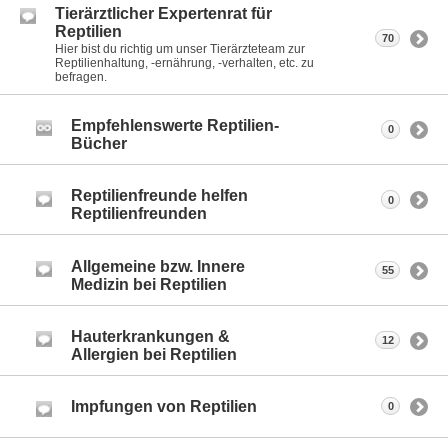
Tierärztlicher Expertenrat für
Reptilien
70
Hier bist du richtig um unser Tierärzteteam zur
Reptilienhaltung, -ernährung, -verhalten, etc. zu
befragen.
Empfehlenswerte Reptilien-
0
Bücher
Reptilienfreunde helfen
0
Reptilienfreunden
Allgemeine bzw. Innere
55
Medizin bei Reptilien
Hauterkrankungen &
12
Allergien bei Reptilien
Impfungen von Reptilien
0