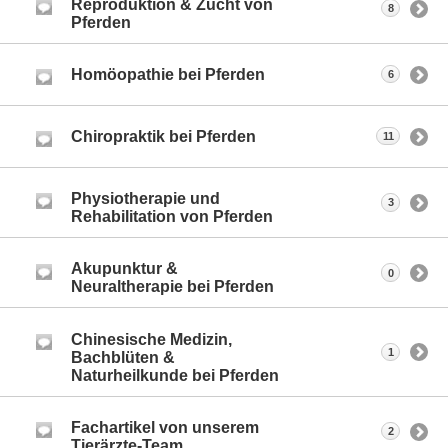
Reproduktion & Zucht von
8
Pferden
Homöopathie bei Pferden
6
Chiropraktik bei Pferden
11
Physiotherapie und
3
Rehabilitation von Pferden
Akupunktur &
0
Neuraltherapie bei Pferden
Chinesische Medizin,
1
Bachblüten &
Naturheilkunde bei Pferden
Fachartikel von unserem
2
Tierärzte-Team