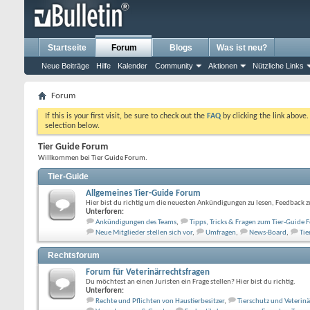
Startseite
Forum
Blogs
Was ist neu?
Neue Beiträge
Hilfe
Kalender
Community
Aktionen
Nützliche Links
Forum
If this is your first visit, be sure to check out the
FAQ
by clicking the link above
selection below.
Tier Guide Forum
Willkommen bei Tier Guide Forum.
Tier-Guide
Allgemeines Tier-Guide Forum
Hier bist du richtig um die neuesten Ankündigungen zu lesen, Feedback z
Unterforen:
Ankündigungen des Teams
,
Tipps, Tricks & Fragen zum Tier-Guide
Neue Mitglieder stellen sich vor
,
Umfragen
,
News-Board
,
Tie
Rechtsforum
Forum für Veterinärrechtsfragen
Du möchtest an einen Juristen ein Frage stellen? Hier bist du richtig.
Unterforen:
Rechte und Pflichten von Haustierbesitzer
,
Tierschutz und Veterin