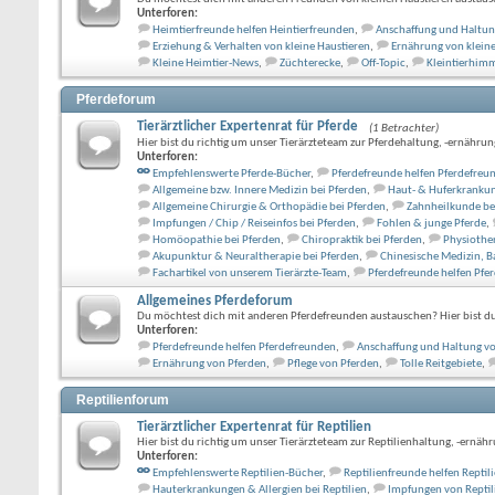
Unterforen:
Heimtierfreunde helfen Heintierfreunden
,
Anschaffung und Haltung
Erziehung & Verhalten von kleine Haustieren
,
Ernährung von kleine
Kleine Heimtier-News
,
Züchterecke
,
Off-Topic
,
Kleintierhimm
Pferdeforum
Tierärztlicher Expertenrat für Pferde
(1 Betrachter)
Hier bist du richtig um unser Tierärzteteam zur Pferdehaltung, -ernährung
Unterforen:
Empfehlenswerte Pferde-Bücher
,
Pferdefreunde helfen Pferdefreu
Allgemeine bzw. Innere Medizin bei Pferden
,
Haut- & Huferkrankun
Allgemeine Chirurgie & Orthopädie bei Pferden
,
Zahnheilkunde be
Impfungen / Chip / Reiseinfos bei Pferden
,
Fohlen & junge Pferde
,
Homöopathie bei Pferden
,
Chiropraktik bei Pferden
,
Physiother
Akupunktur & Neuraltherapie bei Pferden
,
Chinesische Medizin, 
Fachartikel von unserem Tierärzte-Team
,
Pferdefreunde helfen Pfe
Allgemeines Pferdeforum
Du möchtest dich mit anderen Pferdefreunden austauschen? Hier bist du 
Unterforen:
Pferdefreunde helfen Pferdefreunden
,
Anschaffung und Haltung v
Ernährung von Pferden
,
Pflege von Pferden
,
Tolle Reitgebiete
,
Reptilienforum
Tierärztlicher Expertenrat für Reptilien
Hier bist du richtig um unser Tierärzteteam zur Reptilienhaltung, -ernähru
Unterforen:
Empfehlenswerte Reptilien-Bücher
,
Reptilienfreunde helfen Repti
Hauterkrankungen & Allergien bei Reptilien
,
Impfungen von Reptil