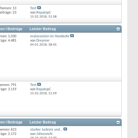
Themen: 13
Test
eiträge: 23
von
RepatopC
15.02.2018,
11:58
en / Beiträge
Letzter Beitrag
men: 1.030
malassezien im Hundeohr
räge: 4.481
von
Dreamer
04.01.2018,
18:41
hemen: 791
Test
räge: 3.119
von
RepatopC
15.02.2018,
11:59
en / Beiträge
Letzter Beitrag
hemen: 623
starker Juckreiz und...
räge: 2.172
von
JohnsonsN