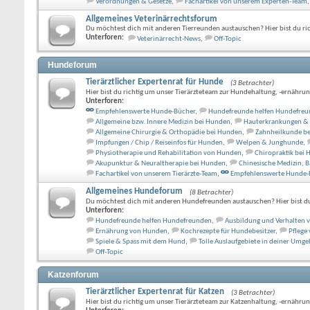
Verordnungen & Gesetze
,
Fachartikel von unserem Experten-Team
,
Allgemeines Veterinärrechtsforum
Du möchtest dich mit anderen Tierreunden austauschen? Hier bist du ric
Unterforen:
Veterinärrecht-News
,
Off-Topic
Hundeforum
Tierärztlicher Expertenrat für Hunde
(3 Betrachter)
Hier bist du richtig um unser Tierärzteteam zur Hundehaltung, -ernährung,
Unterforen:
Empfehlenswerte Hunde-Bücher
,
Hundefreunde helfen Hundefre
Allgemeine bzw. Innere Medizin bei Hunden
,
Hauterkrankungen & 
Allgemeine Chirurgie & Orthopädie bei Hunden
,
Zahnheilkunde b
Impfungen / Chip / Reiseinfos für Hunden
,
Welpen & Junghunde
,
Physiotherapie und Rehabilitation von Hunden
,
Chiropraktik bei
Akupunktur & Neuraltherapie bei Hunden
,
Chinesische Medizin, 
Fachartikel von unserem Tierärzte-Team
,
Empfehlenswerte Hunde-
Allgemeines Hundeforum
(8 Betrachter)
Du möchtest dich mit anderen Hundefreunden austauschen? Hier bist du 
Unterforen:
Hundefreunde helfen Hundefreunden
,
Ausbildung und Verhalten
Ernährung von Hunden
,
Kochrezepte für Hundebesitzer
,
Pflege
Spiele & Spass mit dem Hund
,
Tolle Auslaufgebiete in deiner Umg
Off-Topic
Katzenforum
Tierärztlicher Expertenrat für Katzen
(3 Betrachter)
Hier bist du richtig um unser Tierärzteteam zur Katzenhaltung, -ernährung