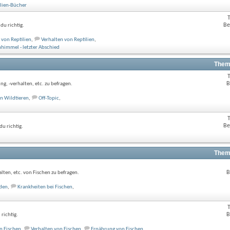
lien-Bücher
Be
du richtig.
 von Reptilien
,
Verhalten von Reptilien
,
nhimmel - letzter Abschied
Them
B
ng, -verhalten, etc. zu befragen.
n Wildtieren
,
Off-Topic
,
Be
u richtig.
Them
B
lten, etc. von Fischen zu befragen.
nden
,
Krankheiten bei Fischen
,
B
richtig.
n Fischen
,
Verhalten von Fischen
,
Ernährung von Fischen
,