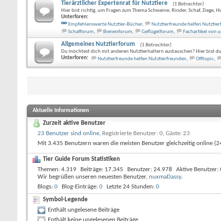
Tierärztlicher Expertenrat für Nutztiere
(1 Betrachter)
Hier bist richtig, um Fragen zum Thema Schweine, Rinder, Schaf, Ziege, H
Unterforen:
Empfehlenswerte Nutztier-Bücher
,
Nutztierfreunde helfen Nutztie
Schafforum
,
Bienenforum
,
Geflügelforum
,
Fachartikel von 
Allgemeines Nutztierforum
(1 Betrachter)
Du möchtest dich mit anderen Nutztierhaltern austauschen? Hier bist du 
Unterforen:
Nutztierfreunde helfen Nutztierfreunden
,
Offtopic
,
Aktuelle Informationen
Zurzeit aktive Benutzer
23 Benutzer sind online
.
Registrierte Benutzer: 0, Gäste: 23
Mit 3.435 Benutzern waren die meisten Benutzer gleichzeitig online 
Tier Guide Forum Statistiken
Themen
4.319
Beiträge
17.345
Benutzer
24.978
Aktive Benutzer
Wir begrüßen unseren neuesten Benutzer,
nuxmaDassy
.
Blogs
0
Blog-Einträge
0
Letzte 24 Stunden
0
Symbol-Legende
Enthält ungelesene Beiträge
Enthält keine ungelesenen Beiträge