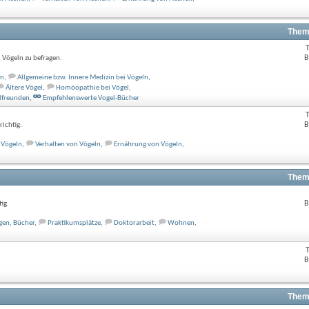
Them
B
 Vögeln zu befragen.
en
,
Allgemeine bzw. Innere Medizin bei Vögeln
,
Ältere Vögel
,
Homöopathie bei Vögel
,
lfreunden
,
Empfehlenswerte Vogel-Bücher
B
ichtig.
 Vögeln
,
Verhalten von Vögeln
,
Ernährung von Vögeln
,
Them
B
ig.
gen, Bücher
,
Praktikumsplätze
,
Doktorarbeit
,
Wohnen
,
B
Them