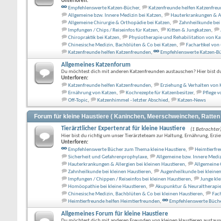
Unterforen:
Empfehlenswerte Katzen-Bücher
,
Katzenfreunde helfen Katzenfre
Allgemeine bzw. Innere Medizin bei Katzen
,
Hauterkrankungen & Al
Allgemeine Chirurgie & Orthopädie bei Katzen
,
Zahnheilkunde bei
Impfungen / Chips / Reiseinfos für Katzen
,
Kitten & Jungkatzen
,
Chiropraktik bei Katzen
,
Physiotherapie und Rehabilitation von Ka
Chinesische Medizin, Bachblüten & Co bei Katzen
,
Fachartikel von
Katzenfreunde helfen Katzenfreunden
,
Empfehlenswerte Katzen-B
Allgemeines Katzenforum
Du möchtest dich mit anderen Katzenfreunden austauschen? Hier bist du 
Unterforen:
Katzenfreunde helfen Katzenfreunden
,
Erziehung & Verhalten von 
Ernährung von Katzen
,
Kochrezepte für Katzenbesitzer
,
Pflege v
Off-Topic
,
Katzenhimmel - letzter Abschied
,
Katzen-News
Forum für kleine Haustiere ( Kaninchen, Meerschweinchen, Ratten 
Tierärztlicher Expertenrat für kleine Haustiere
(1 Betrachter
Hier bist du richtig um unser Tierärzteteam zur Haltung, Ernährung, Erzie
Unterforen:
Empfehlenswerte Bücher zum Thema kleine Haustiere
,
Heimtierfre
Sicherheit und Gefahrenprophylaxe
,
Allgemeine bzw. Innere Mediz
Hauterkrankungen & Allergien bei kleinen Haustieren
,
Allgemeine 
Zahnheilkunde bei kleinen Haustieren
,
Augenheilkunde bei kleinen
Impfungen / Chippen / Reiseinfos bei kleinen Haustieren
,
Junge kle
Homöopathie bei kleine Haustieren
,
Akupunktur & Neuraltherapie 
Chinesische Medizin, Bachblüten & Co bei kleinen Haustieren
,
Fac
Heimtierfreunde helfen Heimtierfreunden
,
Empfehlenswerte Büche
Allgemeines Forum für kleine Haustiere
Du möchtest dich mit anderen Freunden von kleinen Haustieren austausch