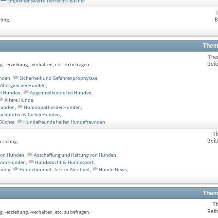
Empfehlenswerte Tierrechts-Bücher
B
htig.
Them
The
Beit
 -erziehung, -verhalten, etc. zu befragen.
unden
,
Sicherheit und Gefahrenprophylaxe
,
Allergien bei Hunden
,
ei Hunden
,
Augenheilkunde bei Hunden
,
Ältere Hunde
,
 Hunden
,
Homöopathie bei Hunden
,
Bachblüten & Co bei Hunden
,
Bücher
,
Hundefreunde helfen Hundefreunden
T
Beit
richtig.
 von Hunden
,
Anschaffung und Haltung von Hunden
,
 von Hunden
,
Hundezucht & Hundesport
,
ebung
,
Hundehimmel - letzter Abschied
,
Hunde-News
,
Them
T
Beit
, -erziehung, -verhalten, etc. zu befragen.