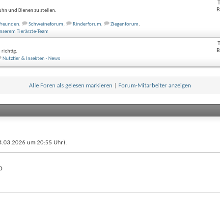
B
uhn und Bienen zu stellen.
rfreunden
,
Schweineforum
,
Rinderforum
,
Ziegenforum
,
unserem Tierärzte-Team
B
richtig.
Nutztier & Insekten - News
Alle Foren als gelesen markieren
|
Forum-Mitarbeiter anzeigen
(24.03.2026 um
20:55
Uhr).
0