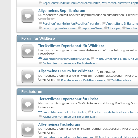
Reptilienfreunde helfen Reptilienfreunden
,
Empfehlenswerte Repti
Allgemeines Reptilienforum
Du möchtest dich mit anderen Reptilienfreunden austauschen? Hier bist 
Unterforen:
Reptilienfreunde helfen Reptilienfreunden
,
Anschaffung & Haltung
Ernährung von Reptilien
,
Reptilien-News
,
Off-Topic
,
Reptilie
Forum für Wildtiere
Tierärztlicher Expertenrat für Wildtiere
Hier bist du richtig um unser Tierärzteteam zur Wildtierhaltung, -ernähru
Unterforen:
Empfehlenswerte Wildtier-Bücher
,
Pflege, Ernährung & Haltung vo
Fachartikel von unserem Tierärzte-Team
Allgemeines Forum für Wildtiere
(2 Betrachter)
Du möchtest dich mit anderen Wildzierfreunden austauschen? Hier bist d
Unterforen:
Plauderecke für Wildtierfreunde
,
Wildtier-News
Fischeforum
Tierärztlicher Expertenrat für Fische
Hier bist du richtig um unser Tierärzteteam zur Haltung, Ernährung, Verha
Unterforen:
Empfehlenswerte Fische-Bücher
,
Fischefreunde helfen Fischefreu
Fachartikel von unserem Tierärzte-Team
Allgemeines Fischeforum
Du möchtest dich mit anderen Fischefreunden austauschen? Hier bist du 
Unterforen:
Fischefreunde helfen Fischefreunden
,
Anschaffung und Haltung vo