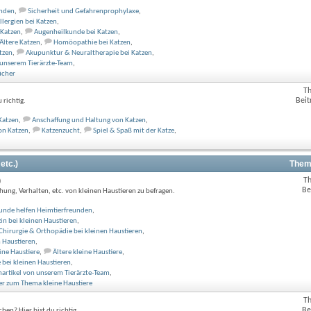
unden
,
Sicherheit und Gefahrenprophylaxe
,
lergien bei Katzen
,
 Katzen
,
Augenheilkunde bei Katzen
,
Ältere Katzen
,
Homöopathie bei Katzen
,
tzen
,
Akupunktur & Neuraltherapie bei Katzen
,
 unserem Tierärzte-Team
,
ücher
T
Beit
richtig.
Katzen
,
Anschaffung und Haltung von Katzen
,
on Katzen
,
Katzenzucht
,
Spiel & Spaß mit der Katze
,
etc.)
Them
T
)
Be
hung, Verhalten, etc. von kleinen Haustieren zu befragen.
unde helfen Heimtierfreunden
,
in bei kleinen Haustieren
,
Chirurgie & Orthopädie bei kleinen Haustieren
,
 Haustieren
,
ine Haustiere
,
Ältere kleine Haustiere
,
bei kleinen Haustieren
,
hartikel von unserem Tierärzte-Team
,
r zum Thema kleine Haustiere
T
Be
en? Hier bist du richtig.