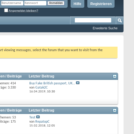
Hilfe
Registrieren
Angemeldet bleiben?
Erweiterte Suche
tart viewing messages, select the forum that you want to visit from the
en / Beiträge
Letzter Beitrag
hemen: 414
Buy Fake British passport, UK...
räge: 3.330
von
Gatak2C
16.04.2019,
10:30
en / Beiträge
Letzter Beitrag
Themen: 53
Test
iträge: 175
von
RepatopC
15.02.2018,
12:05