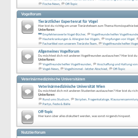
Fische-News
,
Off-Topic
Vogelforum
Tierärztlicher Expertenrat für Vögel
Hier bist du richtig um unser Tierärzteteam zum Thema Homöopathie bei
Unterforen:
Empfehlenswerte Vogel-Bücher
,
Vogelfreunde helfen Vogelfreund
Hauterkrankungen & Allergien bei Vögeln
,
Impfungen von Vögel
,
Fachartikel von unserem Tierärzte-Team
,
Vogelfreunde helfen Voge
Allgemeines Vogelforum
Du möchtest dich mit anderen Vogelfreunden austauschen? Hier bist du r
Unterforen:
Vogelfreunde helfen Vogelfreunden
,
Anschaffung und Haltung von
Vogel-News
,
Vogelhimmel - letzter Abschied
,
Off-Topic
Veterinärmedizinische Universitäten
Veterinärmedizinische Universität Wien
Du möchtest dich mit anderen Studenten austauschen? Hier bist du richt
Unterforen:
Rund ums Studium
,
Skripten, Fragenkataloge, Klausurensammlun
Partys, Feste & Bälle
Off-Topic
Hier kann über alles diskutiert werden, was sonst nirgends hinpasst.
Nutztierforum