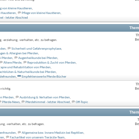
 von kleine Haustieren
,
 Haustieren
,
Pflege von kleine Haustieren
,
el - letzter Abschied
Them
T
Be
, -erziehung, -verhalten, etc. zu befragen.
nden
,
Sicherheit und Gefahrenprophylaxe
,
gen & Allergien bei Pferden
,
i Pferden
,
Augenheilkunde bei Pferden
,
Ältere Pferde
,
Reproduktion & Zucht von Pferden
,
apie und Rehabilitation von Pferden
,
Bachblüten & Naturheilkunde bei Pferden
,
rdefreunden
,
Empfehlenswerte Pferde-Bücher
T
Be
richtig.
on Pferden
,
Ausbildung & Verhalten von Pferden
,
Pferde-News
,
Pferdehimmel - letzter Abschied
,
Off-Topic
Them
Be
ng, -verhalten, etc. zu befragen.
lienfreunden
,
Allgemeine bzw. Innere Medizin bei Reptilien
,
ien
,
Fachartikel von unserem Tierärzte-Team
,