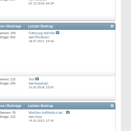
02.12.2018,
04:29
en / Beiträge
Letzter Beitrag
hemen: 194
Fütterung Hufrehe
iträge: 641
von
Pferdenarr
18.07.2011,
14:56
hemen: 125
Test
iträge: 245
von
RepatopC
15.02.2018,
12:01
en / Beiträge
Letzter Beitrag
Themen: 70
Welches Antibiotica bei...
iträge: 212
von
Liana
19.01.2013,
17:15