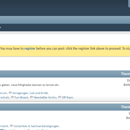
. You may have to
register
before you can post: click the register link above to proceed. To s
Them
T
Beit
u geben, neue Mitglieder kennen zu lernen etc.
 Forum
,
Anregungen, Lob und Kritik
,
rschutz
,
Fun-Board
,
Newsletter Archiv
,
Off-Topic
Them
Be
ärrecht
,
Gutachten & Sachverständigungen
,