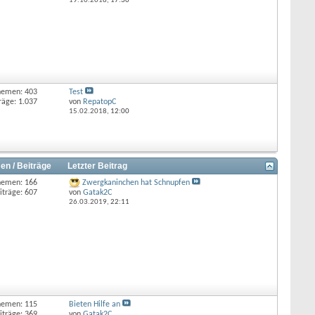
19.10.2018,
17:30
hemen: 403
Test
räge: 1.037
von
RepatopC
15.02.2018,
12:00
en / Beiträge
Letzter Beitrag
hemen: 166
Zwergkaninchen hat Schnupfen
iträge: 607
von
Gatak2C
26.03.2019,
22:11
hemen: 115
Bieten Hilfe an
iträge: 369
von
Gatak2C