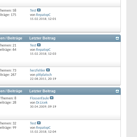
Themen: 58
Test
iträge: 175
von
RepatopC
15.02.2018,
12:01
en / Beiträge
Letzter Beitrag
Themen: 21
Test
eiträge: 64
von
RepatopC
15.02.2018,
12:03
Themen: 73
herzfehler
iträge: 267
von
pitiplatsch
22.08.2011,
20:19
en / Beiträge
Letzter Beitrag
Themen: 8
Flossenfäule
eiträge: 28
von
Dr.Licek
30.04.2009,
09:19
Themen: 32
Test
eiträge: 99
von
RepatopC
15.02.2018,
12:04