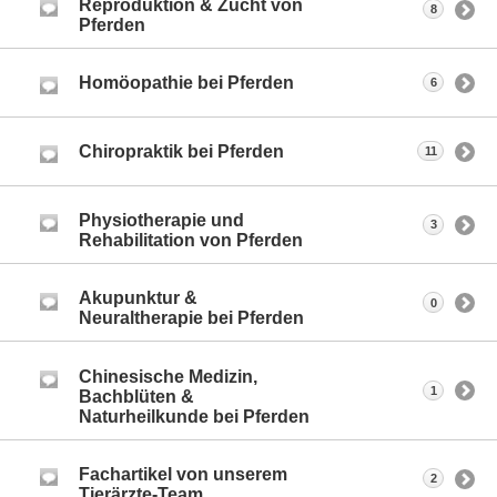
Reproduktion & Zucht von
8
Pferden
Homöopathie bei Pferden
6
Chiropraktik bei Pferden
11
Physiotherapie und
3
Rehabilitation von Pferden
Akupunktur &
0
Neuraltherapie bei Pferden
Chinesische Medizin,
1
Bachblüten &
Naturheilkunde bei Pferden
Fachartikel von unserem
2
Tierärzte-Team