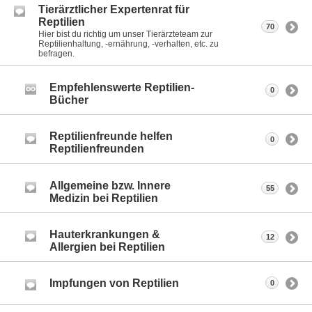
Tierärztlicher Expertenrat für
Reptilien
70
Hier bist du richtig um unser Tierärzteteam zur
Reptilienhaltung, -ernährung, -verhalten, etc. zu
befragen.
Empfehlenswerte Reptilien-
0
Bücher
Reptilienfreunde helfen
0
Reptilienfreunden
Allgemeine bzw. Innere
55
Medizin bei Reptilien
Hauterkrankungen &
12
Allergien bei Reptilien
Impfungen von Reptilien
0