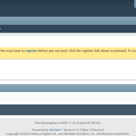
. You may have to
register
before you can post: click the register link above to proceed. To s
Alle Zeitangaben in WEZ +1. Es ist jetzt
15:34
Uhr.
Powered by
vBulletin®
Version 4.2.5 Beta 1 (Deutsch)
Copyright ©2026 Adduco Digital e.K. und vBulletin Solutions, Inc. Alle Rechte vorbehalten.