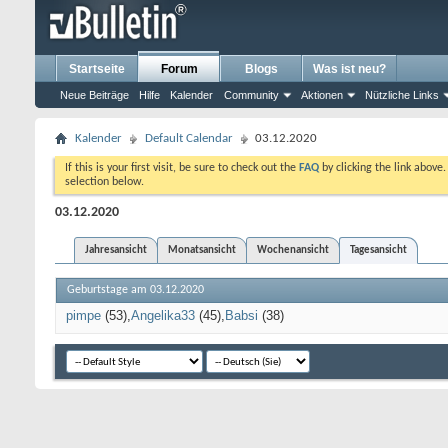
Startseite
Forum
Blogs
Was ist neu?
Neue Beiträge
Hilfe
Kalender
Community
Aktionen
Nützliche Links
Kalender
Default Calendar
03.12.2020
If this is your first visit, be sure to check out the
FAQ
by clicking the link above
selection below.
03.12.2020
Jahresansicht
Monatsansicht
Wochenansicht
Tagesansicht
Geburtstage am 03.12.2020
pimpe
(53)
Angelika33
(45)
Babsi
(38)