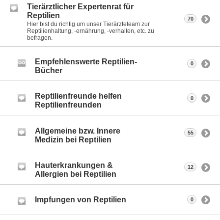
Tierärztlicher Expertenrat für
Reptilien
70
Hier bist du richtig um unser Tierärzteteam zur
Reptilienhaltung, -ernährung, -verhalten, etc. zu
befragen.
Empfehlenswerte Reptilien-
0
Bücher
Reptilienfreunde helfen
0
Reptilienfreunden
Allgemeine bzw. Innere
55
Medizin bei Reptilien
Hauterkrankungen &
12
Allergien bei Reptilien
Impfungen von Reptilien
0