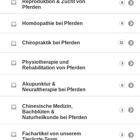
Reproduktion & Zucht von
8
Pferden
Homöopathie bei Pferden
6
Chiropraktik bei Pferden
11
Physiotherapie und
3
Rehabilitation von Pferden
Akupunktur &
0
Neuraltherapie bei Pferden
Chinesische Medizin,
1
Bachblüten &
Naturheilkunde bei Pferden
Fachartikel von unserem
2
Tierärzte-Team