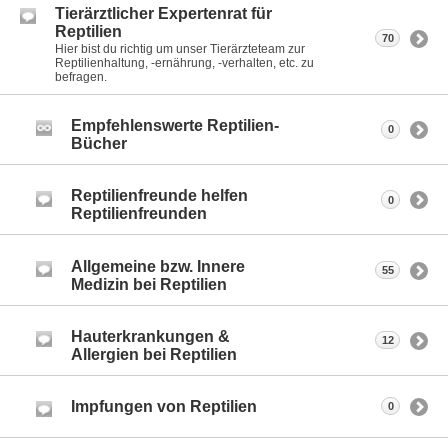
Tierärztlicher Expertenrat für
Reptilien
70
Hier bist du richtig um unser Tierärzteteam zur
Reptilienhaltung, -ernährung, -verhalten, etc. zu
befragen.
Empfehlenswerte Reptilien-
0
Bücher
Reptilienfreunde helfen
0
Reptilienfreunden
Allgemeine bzw. Innere
55
Medizin bei Reptilien
Hauterkrankungen &
12
Allergien bei Reptilien
Impfungen von Reptilien
0