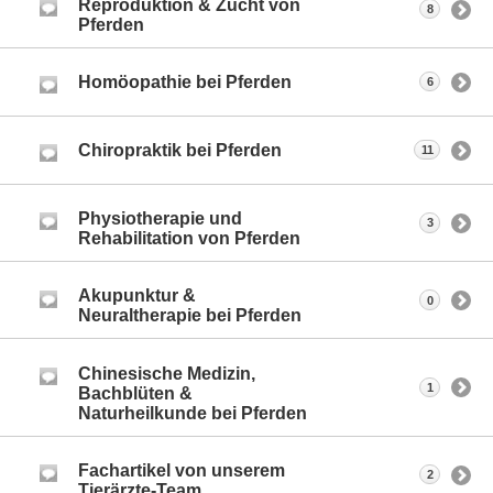
Reproduktion & Zucht von
8
Pferden
Homöopathie bei Pferden
6
Chiropraktik bei Pferden
11
Physiotherapie und
3
Rehabilitation von Pferden
Akupunktur &
0
Neuraltherapie bei Pferden
Chinesische Medizin,
1
Bachblüten &
Naturheilkunde bei Pferden
Fachartikel von unserem
2
Tierärzte-Team