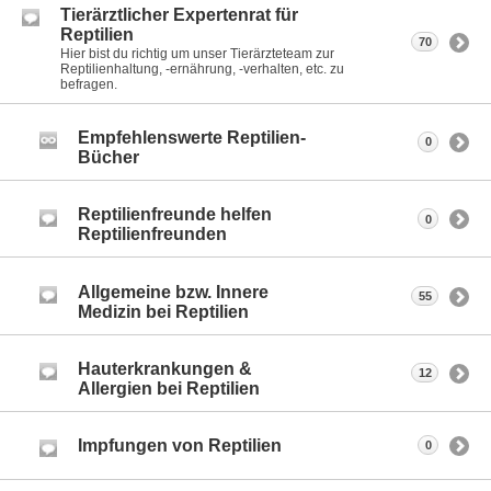
Tierärztlicher Expertenrat für
Reptilien
70
Hier bist du richtig um unser Tierärzteteam zur
Reptilienhaltung, -ernährung, -verhalten, etc. zu
befragen.
Empfehlenswerte Reptilien-
0
Bücher
Reptilienfreunde helfen
0
Reptilienfreunden
Allgemeine bzw. Innere
55
Medizin bei Reptilien
Hauterkrankungen &
12
Allergien bei Reptilien
Impfungen von Reptilien
0