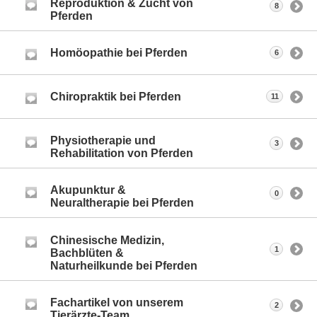
Reproduktion & Zucht von
8
Pferden
Homöopathie bei Pferden
6
Chiropraktik bei Pferden
11
Physiotherapie und
3
Rehabilitation von Pferden
Akupunktur &
0
Neuraltherapie bei Pferden
Chinesische Medizin,
1
Bachblüten &
Naturheilkunde bei Pferden
Fachartikel von unserem
2
Tierärzte-Team